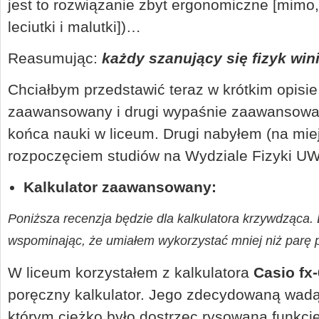
jest to rozwiązanie zbyt ergonomiczne [mimo,
leciutki i malutki])…
Reasumując:
każdy szanujący się fizyk win
Chciałbym przedstawić teraz w krótkim opisie
zaawansowany i drugi wypaśnie zaawansowan
końca nauki w liceum. Drugi nabyłem (na mie
rozpoczęciem studiów na Wydziale Fizyki UW
Kalkulator zaawansowany:
Poniższa recenzja będzie dla kalkulatora krzywdząca.
wspominając, że umiałem wykorzystać mniej niż parę p
W liceum korzystałem z kalkulatora
Casio fx
poręczny kalkulator. Jego zdecydowaną wadą 
którym ciężko było dostrzec rysowaną funkcję