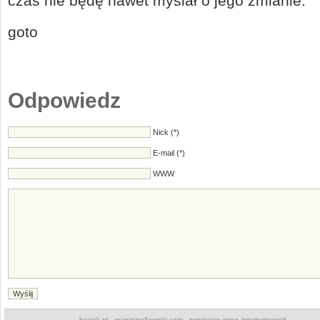
czas nie będę nawet myślał o jego zmianie.
goto
Odpowiedz
Nick (*)
E-mail (*)
WWW
beeek.pl
marcinpolkowski.com
tworzenie stron internetowych