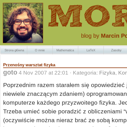
blog by
Marcin P
Strona główna
O mnie
Mathematica
LaTeX
Zasoby
Znaczki Krzaczk
Przenośny warsztat fizyka
goto
4 Nov 2007 at 22:01 · Kategoria:
Fizyka
,
Kom
Poprzednim razem starałem się opowiedzieć 
niewiele znaczącym zdaniem) oprogramowan
komputerze każdego przyzwoitego fizyka. Je
Trzeba umieć sobie poradzić z obliczeniami “w
(oczywiście można nieraz brać ze sobą kompu