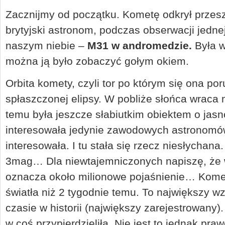
Zacznijmy od początku. Kometę odkrył przes
brytyjski astronom, podczas obserwacji jednej
naszym niebie –
M31 w andromedzie.
Była 
można ją było zobaczyć gołym okiem.
Orbita komety, czyli tor po którym się ona po
spłaszczonej elipsy. W pobliże słońca wraca m
temu była jeszcze słabiutkim obiektem o jas
interesowała jedynie zawodowych astronomów
interesowała. I tu stała się rzecz niesłychan
3mag… Dla niewtajemniczonych napiszę, że w
oznacza około milionowe pojaśnienie… Kome
światła niż 2 tygodnie temu. To największy wz
czasie w historii (największy zarejestrowany).
w coś przypierdzieliła. Nie jest to jednak pr