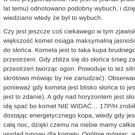
lat temu) odnotowano podobny wybuch, i dzięk
wiedziano wtedy że był to wybuch.
Czy jest jeszcze coś ciekawego w tym zjawi
większość komet osiąga maksymalną jasność
do słońca. Kometa jest to taka kupa brudnego
przestrzeni. Gdy zbliża się do słońca śnieg 
przestrzeń tworząc ogon. Powoduje to też siln
skrótowo mówiąc by nie zanudzać). Obserwac
ponieważ gdy kometa jest blisko słońca to je
jest to zdanie). A gdy nad horyzontem jest s
idą spać bo komet NIE WIDAĆ… 17P/H zrobił 
dostając energetycznego kopa, wtedy gdy jest
całą noc, dzięki czemu na niebie mamy całkie
wygląd typowy dla komety. Ogólnie mówiąc, w