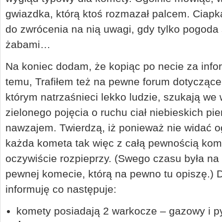
gwiazdka, którą ktoś rozmazał palcem. Ciap
do zwrócenia na nią uwagi, gdy tylko pogoda s
żabami…
Na koniec dodam, że kopiąc po necie za infor
temu, Trafiłem też na pewne forum dotyczące
którym natrzaśnieci lekko ludzie, szukają we
zielonego pojęcia o ruchu ciał niebieskich pi
nawzajem. Twierdzą, iż ponieważ nie widać og
każda kometa tak więc z całą pewnością komet
oczywiście rozpieprzy. (Swego czasu była na
pewnej komecie, którą na pewno tu opiszę.) 
informuję co następuje:
komety posiadają 2 warkocze – gazowy i py