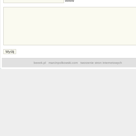
WWW
beeek.pl
marcinpolkowski.com
tworzenie stron internetowych