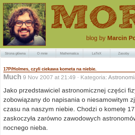
blog by
Marcin P
Strona główna
O mnie
Mathematica
LaTeX
Zasoby
Znaczki Krzaczk
17P/Holmes, czyli ciekawa kometa na niebie.
Much
9 Nov 2007 at 21:49 · Kategoria:
Astronomi
Jako przedstawiciel astronomicznej części fiz
zobowiązany do napisania o niesamowitym zj
czasu na naszym niebie. Chodzi o kometę 17
zaskoczyła zarówno zawodowych astronomów,
nocnego nieba.