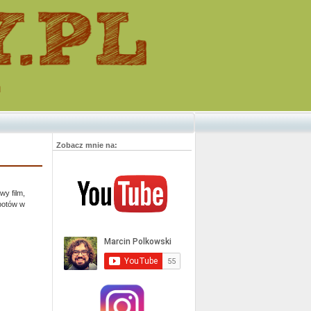
m
Zobacz mnie na:
wy film,
botów w