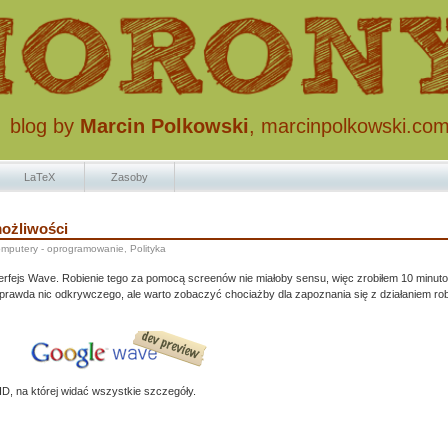
blog by
Marcin Polkowski
,
marcinpolkowski.co
LaTeX
Zasoby
Znaczki Krzaczki
możliwości
mputery - oprogramowanie
,
Polityka
nterfejs Wave. Robienie tego za pomocą screenów nie miałoby sensu, więc zrobiłem 10 minuto
prawda nic odkrywczego, ale warto zobaczyć chociażby dla zapoznania się z działaniem ro
 HD, na której widać wszystkie szczegóły.