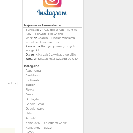
Najnowsze komentarze
Serwisant
on
Czujniki smogu: moje vs.
Airly – pierwsze porównanie
Mecz
on
Joomla – Pisanie własnych
modułów i komponentów
Kamcia
on
Budujemy własny czujnik
smogu #1
Ola
on
Kilka zdjęć z wyjazdu do USA
Wera
on
Kilka zdjęć z wyjazdu do USA
Kategorie
Astronomia
Blackberry
Elektronika
adres
|
english
Fizyka
Fortran
Geofizyka
Google Gmail
Google Wave
Halo
Joomla!
Komputery – oprogramowanie
Komputery – sprzęt
LaTeX