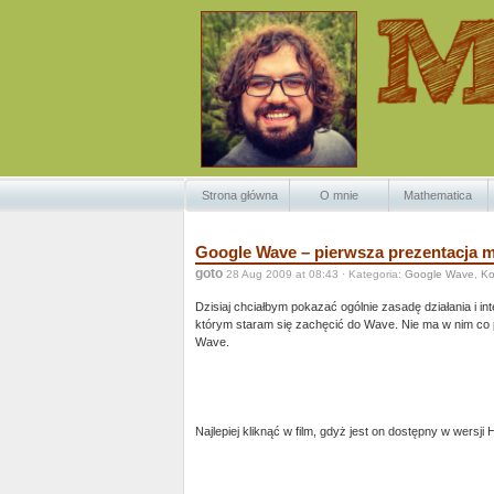
Strona główna
O mnie
Mathematica
Google Wave – pierwsza prezentacja 
goto
28 Aug 2009 at 08:43 · Kategoria:
Google Wave
,
Ko
Dzisiaj chciałbym pokazać ogólnie zasadę działania i i
którym staram się zachęcić do Wave. Nie ma w nim co 
Wave.
Najlepiej kliknąć w film, gdyż jest on dostępny w wersji