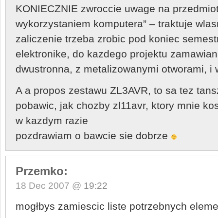
KONIECZNIE zwroccie uwage na przedmiot
wykorzystaniem komputera” – traktuje wlas
zaliczenie trzeba zrobic pod koniec semest
elektronike, do kazdego projektu zamawiana
dwustronna, z metalizowanymi otworami, i 
A a propos zestawu ZL3AVR, to sa tez tans
pobawic, jak chozby zl11avr, ktory mnie 
w kazdym razie
pozdrawiam o bawcie sie dobrze
Przemko:
18 Dec 2007 @
19:22
mogłbys zamiescic liste potrzebnych elem