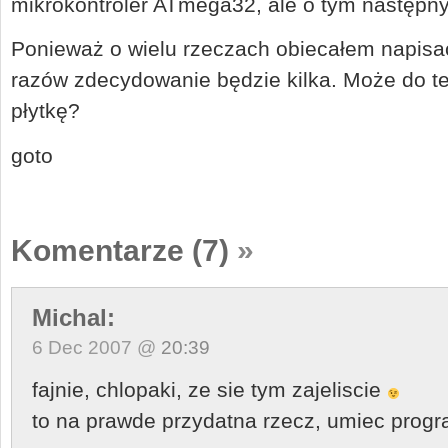
mikrokontroler ATmega32, ale o tym następn
Ponieważ o wielu rzeczach obiecałem napis
razów zdecydowanie będzie kilka. Może do t
płytkę?
goto
Komentarze (7)
»
Michal:
6 Dec 2007 @
20:39
fajnie, chlopaki, ze sie tym zajeliscie
to na prawde przydatna rzecz, umiec pro