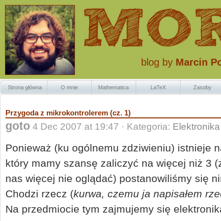
blog by
Marcin P
Strona główna
O mnie
Mathematica
LaTeX
Zasoby
Znaczki Krzaczk
Przygoda z mikrokontrolerem (cz. 1)
goto
4 Dec 2007 at 19:47 · Kategoria:
Elektronika
Ponieważ (ku ogólnemu zdziwieniu) istnieje na
który mamy szansę zaliczyć na więcej niż 3 
nas więcej nie oglądać) postanowiliśmy się n
Chodzi rzecz (
kurwa, czemu ja napisałem rze
Na przedmiocie tym zajmujemy się elektronik