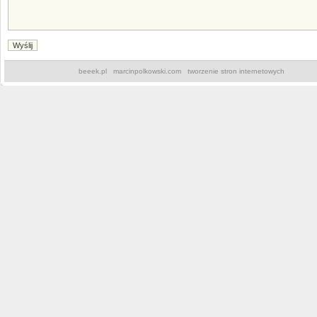
beeek.pl
marcinpolkowski.com
tworzenie stron internetowych