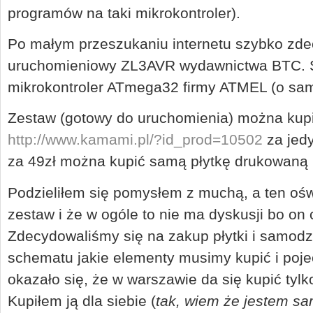
programów na taki mikrokontroler).
Po małym przeszukaniu internetu szybko zd
uruchomieniowy ZL3AVR wydawnictwa BTC. S
mikrokontroler ATmega32 firmy ATMEL (o sa
Zestaw (gotowy do uruchomienia) można kupi
http://www.kamami.pl/?id_prod=10502
za jedy
za 49zł można kupić samą płytkę drukowan
Podzieliłem się pomysłem z muchą, a ten oświ
zestaw i że w ogóle to nie ma dyskusji bo on 
Zdecydowaliśmy się na zakup płytki i samod
schematu jakie elementy musimy kupić i poje
okazało się, że w warszawie da się kupić tylk
Kupiłem ją dla siebie (
tak, wiem że jestem sa