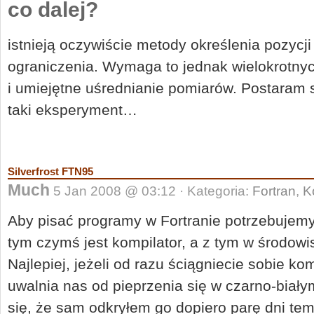
co dalej?
istnieją oczywiście metody określenia pozycji
ograniczenia. Wymaga to jednak wielokrotny
i umiejętne uśrednianie pomiarów. Postaram s
taki eksperyment…
Silverfrost FTN95
Much
5 Jan 2008 @ 03:12 · Kategoria:
Fortran
,
K
Aby pisać programy w Fortranie potrzebuje
tym czymś jest kompilator, a z tym w środowi
Najlepiej, jeżeli od razu ściągniecie sobie kom
uwalnia nas od pieprzenia się w czarno-bia
się, że sam odkryłem go dopiero parę dni te