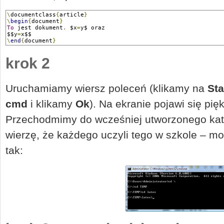
\
documentclass
{
article
}
\
begin
{
document
}
To
 jest dokument
.
 $x
=
y$ oraz
$$y
=
x$$
\
end
{
document
}
krok 2
Uruchamiamy wiersz poleceń (klikamy na
Sta
cmd
i klikamy
Ok
). Na ekranie pojawi się pi
Przechodmimy do wcześniej utworzonego katal
wierzę, że każdego uczyli tego w szkole – m
tak: