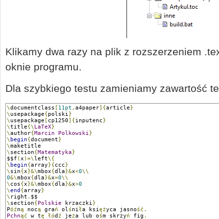
Klikamy dwa razy na plik z rozszerzeniem .t
oknie programu.
Dla szybkiego testu zamieniamy zawartość te
\
documentclass
[
11pt
,
a4paper
]{
article
}
\
usepackage
{
polski
}
\
usepackage
[
cp1250
]{
inputenc
}
\
title
{\
LaTeX
}
\
author
{
Marcin
Polkowski
}
\
begin
{
document
}
\
maketitle
\
section
{
Matematyka
}
$$f
(
x
)=\
left
\{
\
begin
{
array
}{
ccc
}
\
sin
{
x
}&\
mbox
{
dla
}&
x
<
0
\\
0
&\
mbox
{
dla
}&
x
=
0
\\
\
cos
{
x
}&\
mbox
{
dla
}&
x
>
0
\
end
{
array
}
\
right
.
$$
\
section
{
Polskie
 krzaczki
}
P
óź
n
ą
 noc
ą
 gra
ń
 ol
ś
ni
ł
a ksi
ęż
yca jasno
ść.
Pchn
ąć
 w t
ę
łó
d
ź
 je
ż
a lub o
ś
m skrzy
ń
 fig
.