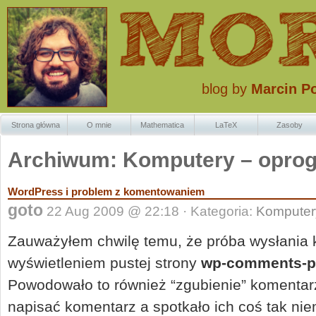
blog by
Marcin P
Strona główna
O mnie
Mathematica
LaTeX
Zasoby
Znaczki Krzaczk
Archiwum: Komputery – opro
WordPress i problem z komentowaniem
goto
22 Aug 2009 @ 22:18 · Kategoria:
Komputer
Zauważyłem chwilę temu, że próba wysłania 
wyświetleniem pustej strony
wp-comments-p
Powodowało to również “zgubienie” komentarz
napisać komentarz a spotkało ich coś tak n