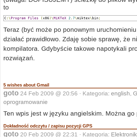
to
C
:\
Program
Files
(
x86
)\
MiKTeX
2
.
7
\
miktex
\
bin
;
Teraz (być może po ponownym uruchomieniu
działać prawidłowo. Zdaję sobie sprawę, że ni
kompilatora. Gdybyście takowe napotykali pr
rozwiązań.
5 wishes about Gmail
goto
24 Feb 2009 @ 20:56 · Kategoria:
english
,
G
oprogramowanie
Ten wpis jest w języku angielskim. Można go
Dokładność odczytu / zapisu pozycji GPS
goto
20 Feb 2009 @ 22:31 · Kategoria:
Elektroni