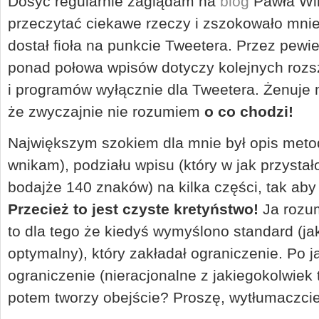
Dosyć regularnie zaglądam na
blog
Pawła Wi
przeczytać ciekawe rzeczy i zszokowało mnie j
dostał fioła na punkcie Tweetera. Przez pewi
ponad połowa wpisów dotyczy kolejnych rozsze
i programów wyłącznie dla Tweetera. Żenuje 
że zwyczajnie nie rozumiem
o co chodzi!
Największym szokiem dla mnie był opis metod
wnikam), podziału wpisu (który w jak przystał
bodajże 140 znaków) na kilka części, tak ab
Przecież to jest czyste kretyństwo!
Ja rozum
to dla tego że kiedyś wymyślono standard (ja
optymalny), który zakładał ograniczenie. Po 
ograniczenie (nieracjonalne z jakiegokolwiek
potem tworzy obejście? Proszę, wytłumaczcie