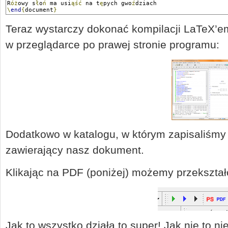
R
óż
owy s
ł
o
ń
 ma usi
ąść
 na t
ę
pych gwo
ź
dziach
\
end
{
document
}
Teraz wystarczy dokonać kompilacji LaTeX’em
w przeglądarce po prawej stronie programu:
Dodatkowo w katalogu, w którym zapisaliśmy na
zawierający nasz dokument.
Klikając na PDF (poniżej) możemy przekształc
Jak to wszystko działa to super! Jak nie to nie