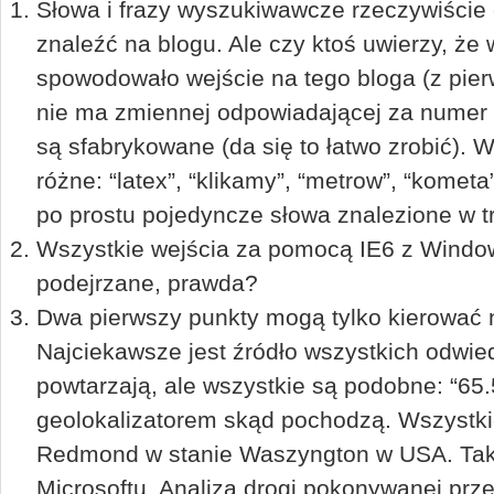
Słowa i frazy wyszukiwawcze rzeczywiście
znaleźć na blogu. Ale czy ktoś uwierzy, że
spowodowało wejście na tego bloga (z pier
nie ma zmiennej odpowiadającej za numer s
są sfabrykowane (da się to łatwo zrobić). 
różne: “latex”, “klikamy”, “metrow”, “kometa”
po prostu pojedyncze słowa znalezione w tr
Wszystkie wejścia za pomocą IE6 z Windo
podejrzane, prawda?
Dwa pierwszy punkty mogą tylko kierować 
Najciekawsze jest źródło wszystkich odwied
powtarzają, ale wszystkie są podobne: “65.
geolokalizatorem skąd pochodzą. Wszystki
Redmond w stanie Waszyngton w USA. Tak, 
Microsoftu. Analiza drogi pokonywanej prze